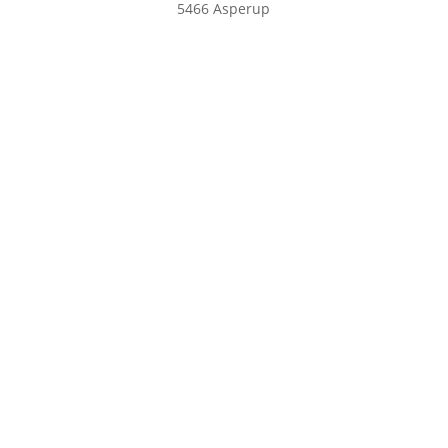
5466 Asperup
Åbningstider
Troldhøjgaard kan kontaktes på tlf. 22 14 12 12 på
følgende tidspunkter:
Mandag - fredag kl. 10:00 - 14:00
Kontakt